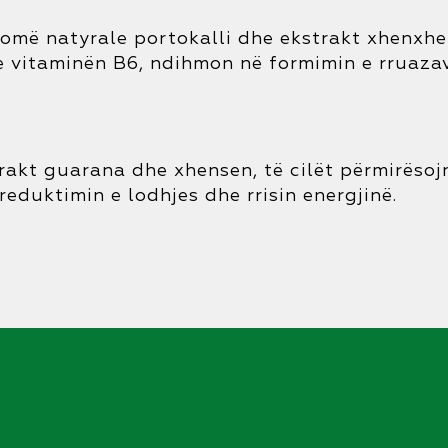
më natyrale portokalli dhe ekstrakt xhenxhefi
Me vitaminën B6, ndihmon në formimin e rruazav
akt guarana dhe xhensen, të cilët përmirësojn
eduktimin e lodhjes dhe rrisin energjinë.