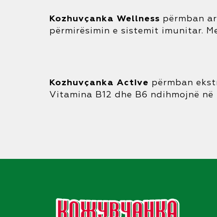
Kozhuvçanka Wellness
përmban aro
përmirësimin e sistemit imunitar. 
Kozhuvçanka Active
përmban ekstr
Vitamina B12 dhe B6 ndihmojnë në r